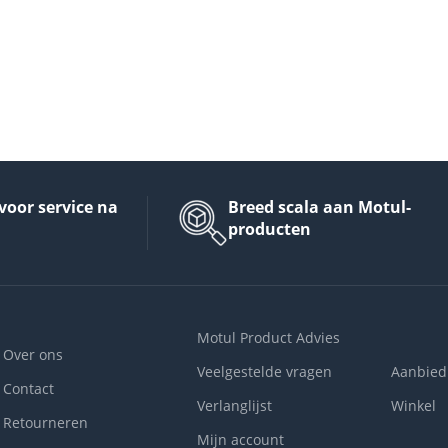
voor service na
Breed scala aan Motul-
producten
Motul Product Advies
Over ons
Veelgestelde vragen
Aanbied
Contact
Verlanglijst
Winkel
Retourneren
Mijn account