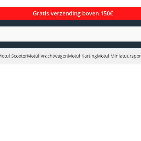
Gratis verzending boven 150€
Motul Scooter
Motul Vrachtwagen
Motul Karting
Motul Miniatuurspor