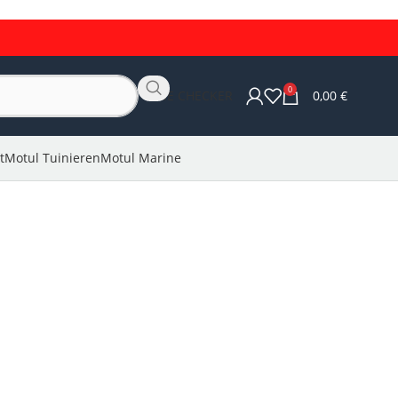
0
OLIE CHECKER
0,00
€
t
Motul Tuinieren
Motul Marine