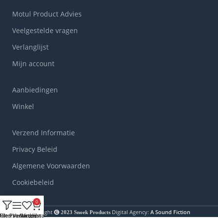
Motul Product Advies
Veelgestelde vragen
Verlanglijst
Mijn account
Aanbiedingen
Winkel
Verzend Informatie
Privacy Beleid
Algemene Voorwaarden
Cookiebeleid
0
Copyright
Digital Agency:
A Sound Fiction
2023
Snoek Products
Alle Producten
Filters
Verlanglijst
Winkelwagen