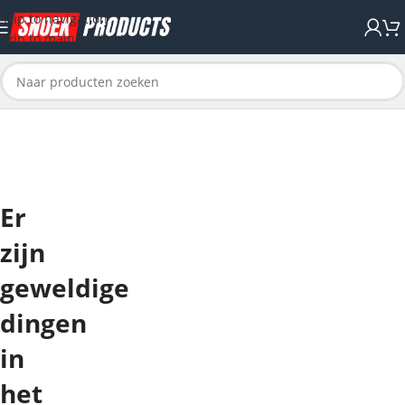
Skip to navigation
Skip to main content
Er
zijn
geweldige
dingen
in
het