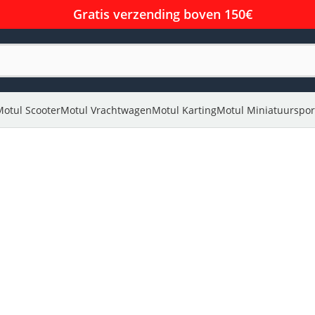
Gratis verzending boven 150€
Motul Scooter
Motul Vrachtwagen
Motul Karting
Motul Miniatuurspor