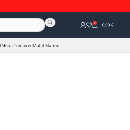
0
OLIE CHECKER
0,00
€
t
Motul Tuinieren
Motul Marine