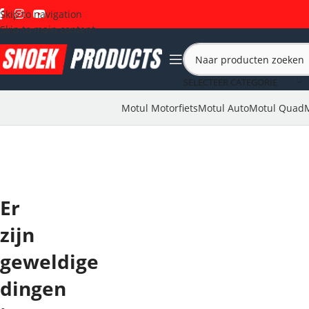
Skip to navigation
Skip to main content
SELECTEER CATEGORIE
Motul Motorfiets
Motul Auto
Motul Quad
Er
zijn
geweldige
dingen