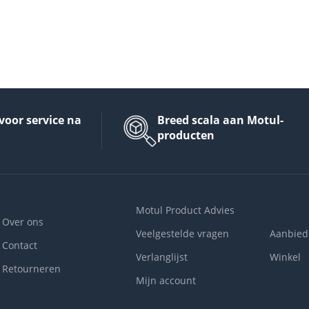
voor service na
Breed scala aan Motul-
producten
Motul Product Advies
Over ons
Veelgestelde vragen
Aanbied
Contact
Verlanglijst
Winkel
Retourneren
Mijn account