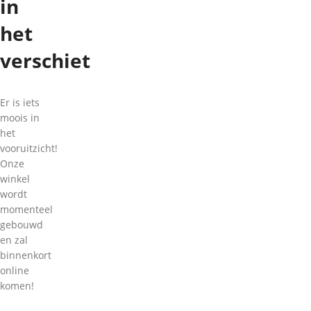
in
het
verschiet
Er is iets
moois in
het
vooruitzicht!
Onze
winkel
wordt
momenteel
gebouwd
en zal
binnenkort
online
komen!