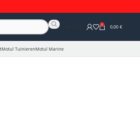
0
OLIE CHECKER
0,00
€
t
Motul Tuinieren
Motul Marine