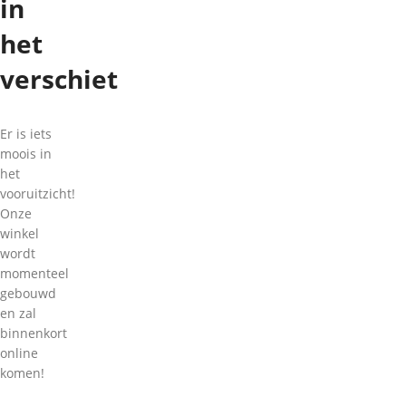
in
het
verschiet
Er is iets
moois in
het
vooruitzicht!
Onze
winkel
wordt
momenteel
gebouwd
en zal
binnenkort
online
komen!