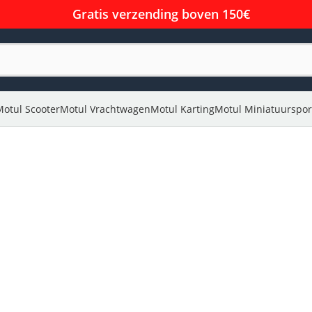
Gratis verzending boven 150€
Motul Scooter
Motul Vrachtwagen
Motul Karting
Motul Miniatuurspor