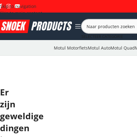
Skip to navigation
Skip to main content
SELECTEER CATEGORIE
Motul Motorfiets
Motul Auto
Motul Quad
Er
zijn
geweldige
dingen