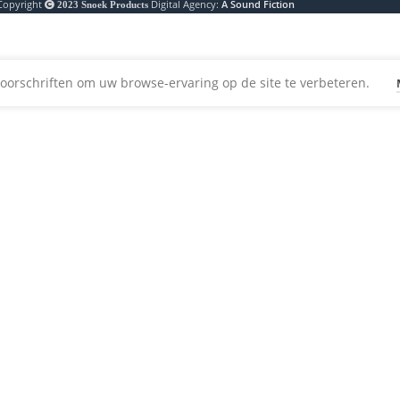
Copyright
Digital Agency:
A Sound Fiction
2023
Snoek Products
oorschriften om uw browse-ervaring op de site te verbeteren.