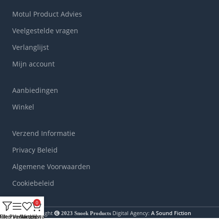
Motul Product Advies
Veelgestelde vragen
Verlanglijst
Mijn account
Aanbiedingen
Winkel
Verzend Informatie
Privacy Beleid
Algemene Voorwaarden
Cookiebeleid
0
Copyright
Digital Agency:
A Sound Fiction
2023
Snoek Products
Alle Producten
Filters
Verlanglijst
Winkelwagen