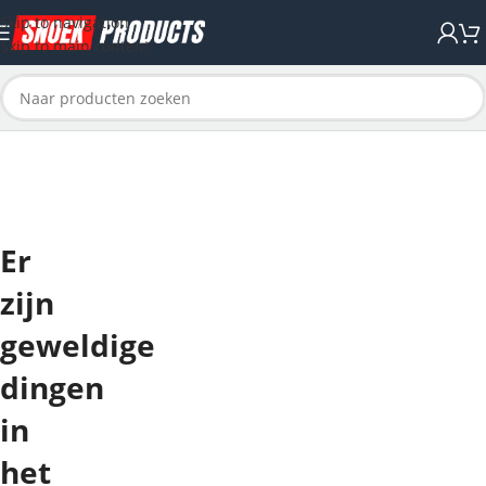
Skip to navigation
Skip to main content
Er
zijn
geweldige
dingen
in
het