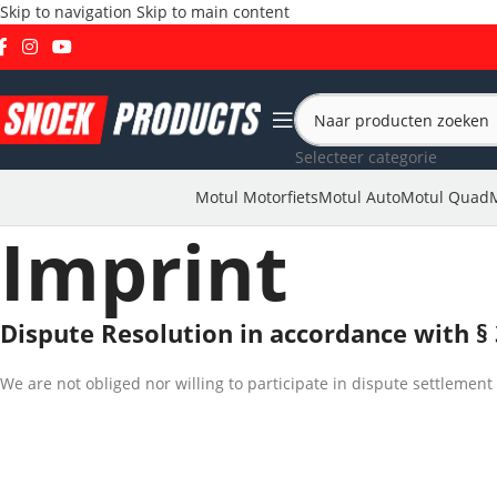
Skip to navigation
Skip to main content
Selecteer categorie
Motul Motorfiets
Motul Auto
Motul Quad
Imprint
Dispute Resolution in accordance with §
We are not obliged nor willing to participate in dispute settlemen