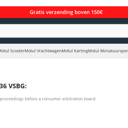
Gratis verzending boven 150€
Motul Scooter
Motul Vrachtwagen
Motul Karting
Motul Miniatuurspor
 36 VSBG:
t proceedings before a consumer arbitration board.