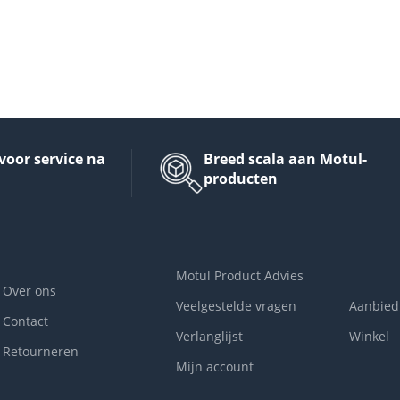
voor service na
Breed scala aan Motul-
producten
Motul Product Advies
Over ons
Veelgestelde vragen
Aanbied
Contact
Verlanglijst
Winkel
Retourneren
Mijn account