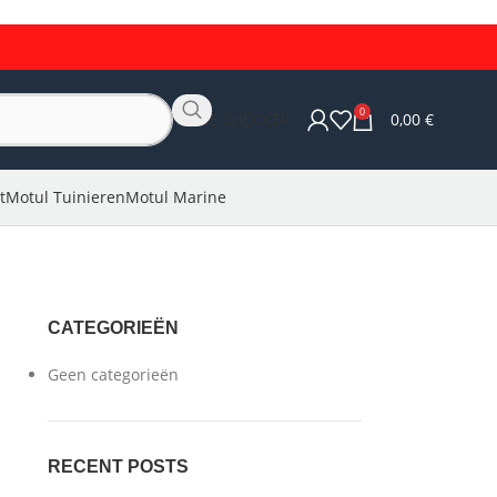
0
OLIE CHECKER
0,00
€
t
Motul Tuinieren
Motul Marine
CATEGORIEËN
Geen categorieën
RECENT POSTS