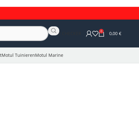
0
OLIE CHECKER
0,00
€
t
Motul Tuinieren
Motul Marine