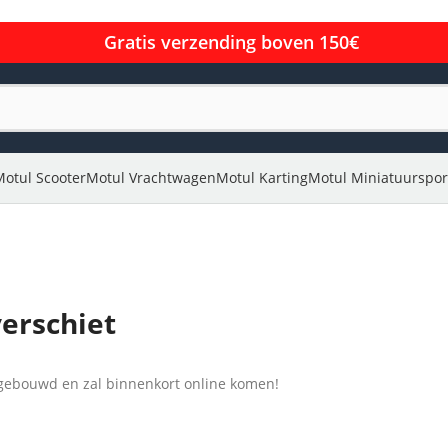
Gratis verzending boven 150€
Motul Scooter
Motul Vrachtwagen
Motul Karting
Motul Miniatuurspor
verschiet
l gebouwd en zal binnenkort online komen!