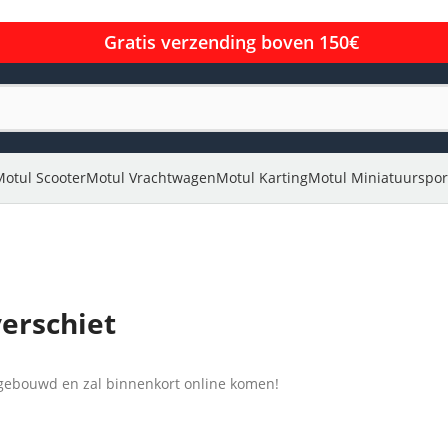
Gratis verzending boven 150€
Motul Scooter
Motul Vrachtwagen
Motul Karting
Motul Miniatuurspor
verschiet
l gebouwd en zal binnenkort online komen!