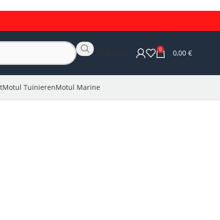
0
OLIE CHECKER
0,00
€
t
Motul Tuinieren
Motul Marine