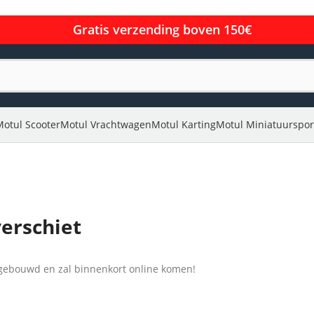
Gratis verzending boven 150€
Motul Scooter
Motul Vrachtwagen
Motul Karting
Motul Miniatuurspor
verschiet
l gebouwd en zal binnenkort online komen!