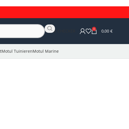
0
OLIE CHECKER
0,00
€
t
Motul Tuinieren
Motul Marine