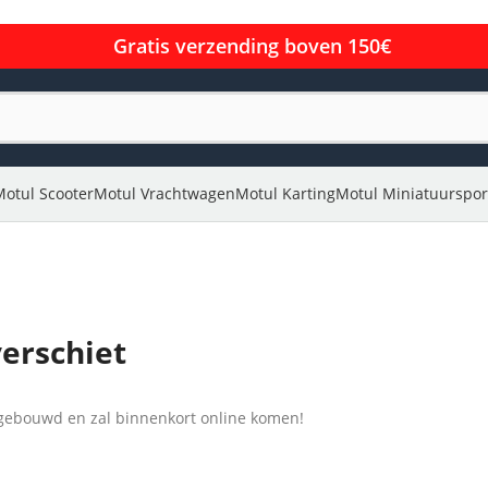
Gratis verzending boven 150€
Motul Scooter
Motul Vrachtwagen
Motul Karting
Motul Miniatuurspor
verschiet
l gebouwd en zal binnenkort online komen!