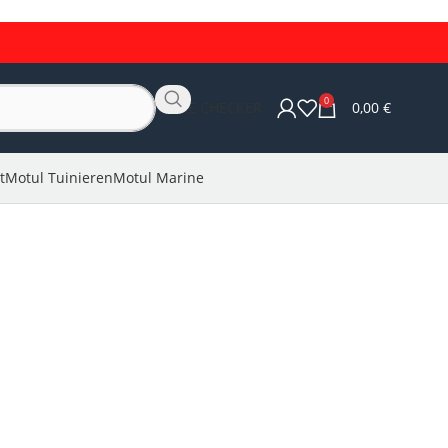
0
OLIE CHECKER
0,00
€
t
Motul Tuinieren
Motul Marine