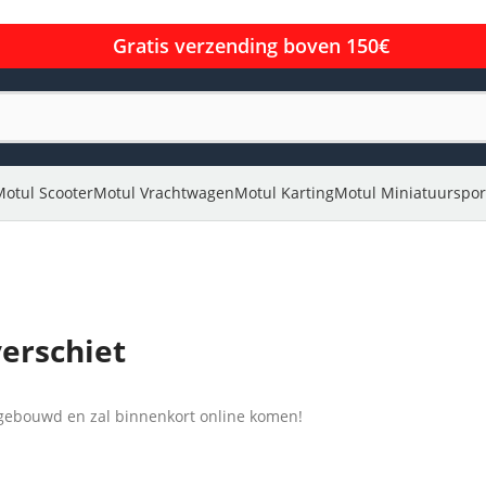
Gratis verzending boven 150€
Motul Scooter
Motul Vrachtwagen
Motul Karting
Motul Miniatuurspor
verschiet
l gebouwd en zal binnenkort online komen!