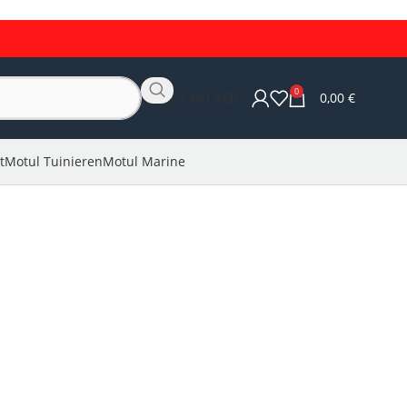
0
OLIE CHECKER
0,00
€
t
Motul Tuinieren
Motul Marine