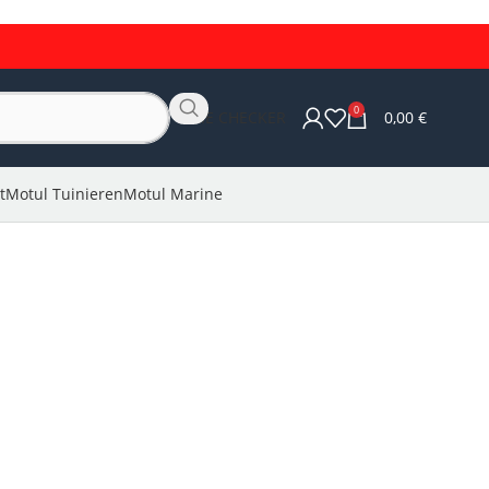
0
OLIE CHECKER
0,00
€
t
Motul Tuinieren
Motul Marine