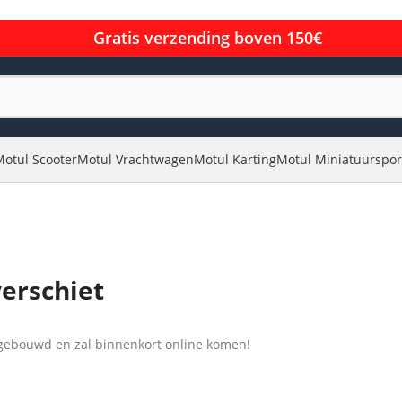
Gratis verzending boven 150€
Motul Scooter
Motul Vrachtwagen
Motul Karting
Motul Miniatuurspor
verschiet
l gebouwd en zal binnenkort online komen!