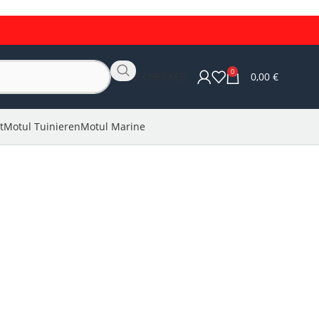
0
OLIE CHECKER
0,00
€
t
Motul Tuinieren
Motul Marine