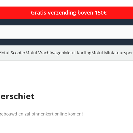
Gratis verzending boven 150€
Motul Scooter
Motul Vrachtwagen
Motul Karting
Motul Miniatuurspor
verschiet
l gebouwd en zal binnenkort online komen!