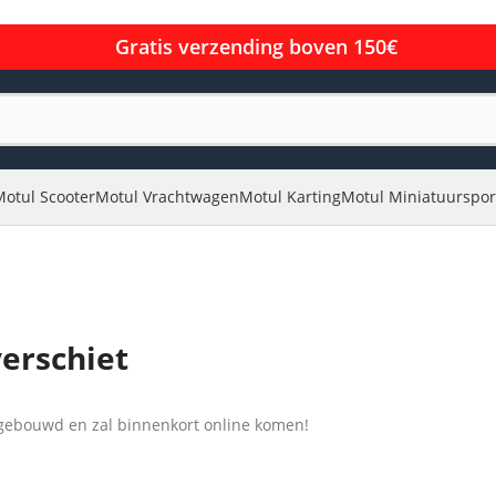
Gratis verzending boven 150€
Motul Scooter
Motul Vrachtwagen
Motul Karting
Motul Miniatuurspor
verschiet
l gebouwd en zal binnenkort online komen!