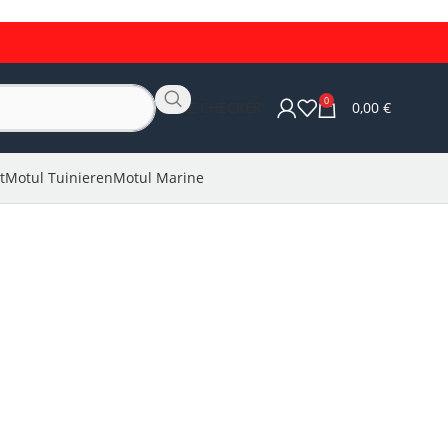
0
OLIE CHECKER
0,00
€
t
Motul Tuinieren
Motul Marine