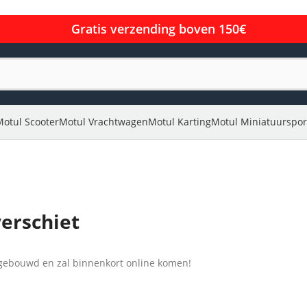
Gratis verzending boven 150€
Motul Scooter
Motul Vrachtwagen
Motul Karting
Motul Miniatuurspor
verschiet
l gebouwd en zal binnenkort online komen!