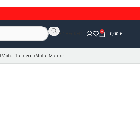
0
OLIE CHECKER
0,00
€
t
Motul Tuinieren
Motul Marine