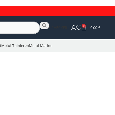
0
OLIE CHECKER
0,00
€
t
Motul Tuinieren
Motul Marine