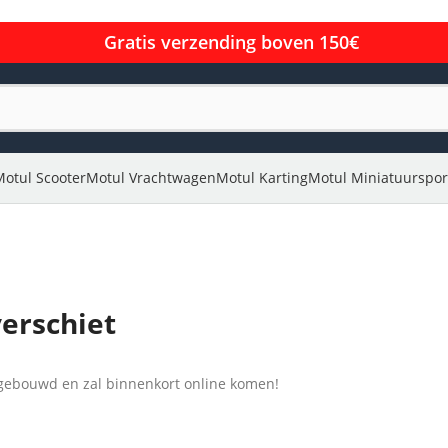
Gratis verzending boven 150€
Motul Scooter
Motul Vrachtwagen
Motul Karting
Motul Miniatuurspor
verschiet
l gebouwd en zal binnenkort online komen!