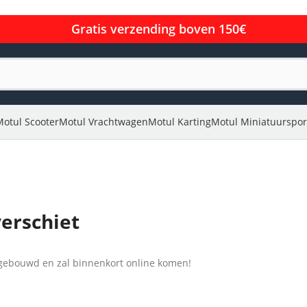
Gratis verzending boven 150€
Motul Scooter
Motul Vrachtwagen
Motul Karting
Motul Miniatuurspor
verschiet
l gebouwd en zal binnenkort online komen!