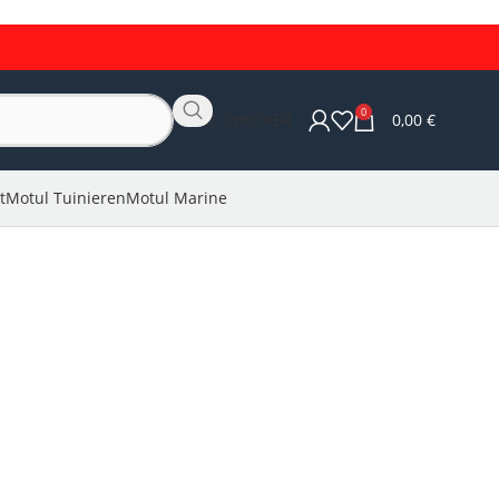
0
OLIE CHECKER
0,00
€
t
Motul Tuinieren
Motul Marine