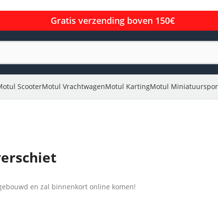
Gratis verzending boven 150€
Motul Scooter
Motul Vrachtwagen
Motul Karting
Motul Miniatuurspor
verschiet
l gebouwd en zal binnenkort online komen!