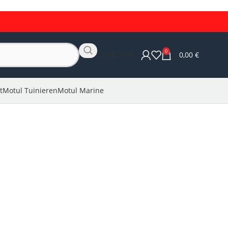
0
OLIE CHECKER
0,00
€
t
Motul Tuinieren
Motul Marine