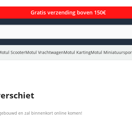
Gratis verzending boven 150€
Motul Scooter
Motul Vrachtwagen
Motul Karting
Motul Miniatuurspor
verschiet
l gebouwd en zal binnenkort online komen!