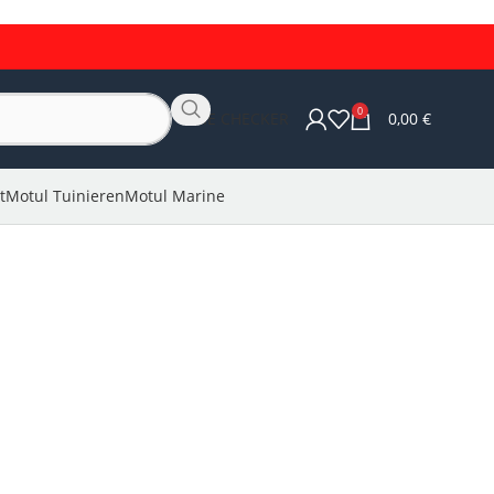
0
OLIE CHECKER
0,00
€
t
Motul Tuinieren
Motul Marine