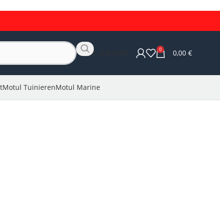
0
OLIE CHECKER
0,00
€
t
Motul Tuinieren
Motul Marine