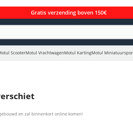
Gratis verzending boven 150€
Motul Scooter
Motul Vrachtwagen
Motul Karting
Motul Miniatuurspor
verschiet
l gebouwd en zal binnenkort online komen!