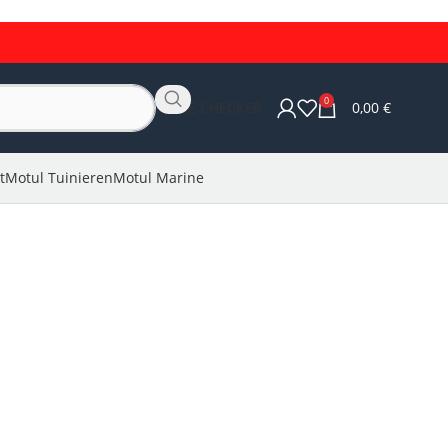
0
OLIE CHECKER
0,00
€
t
Motul Tuinieren
Motul Marine