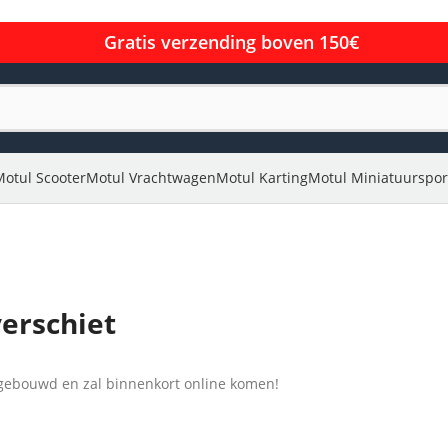
Gratis verzending boven 150€
Motul Scooter
Motul Vrachtwagen
Motul Karting
Motul Miniatuurspor
verschiet
l gebouwd en zal binnenkort online komen!