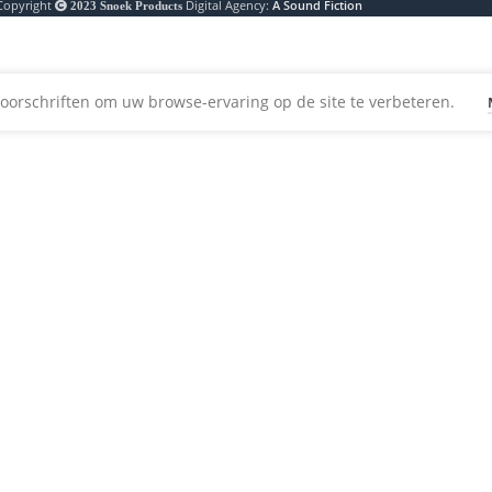
Copyright
Digital Agency:
A Sound Fiction
2023
Snoek Products
oorschriften om uw browse-ervaring op de site te verbeteren.