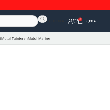
0
OLIE CHECKER
0,00
€
t
Motul Tuinieren
Motul Marine