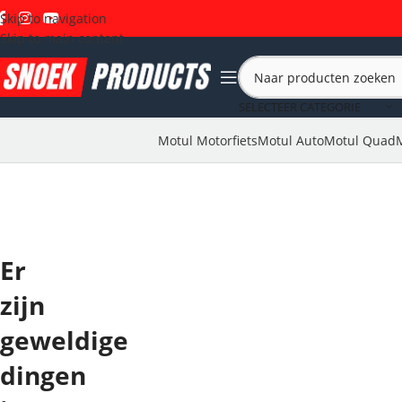
Skip to navigation
Skip to main content
SELECTEER CATEGORIE
Motul Motorfiets
Motul Auto
Motul Quad
Er
zijn
geweldige
dingen