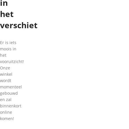
in
het
verschiet
Er is iets
moois in
het
vooruitzicht!
Onze
winkel
wordt
momenteel
gebouwd
en zal
binnenkort
online
komen!