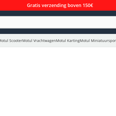
Gratis verzending boven 150€
Motul Scooter
Motul Vrachtwagen
Motul Karting
Motul Miniatuurspor