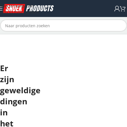
Skip to navigation
Skip to main content
Er
zijn
geweldige
dingen
in
het