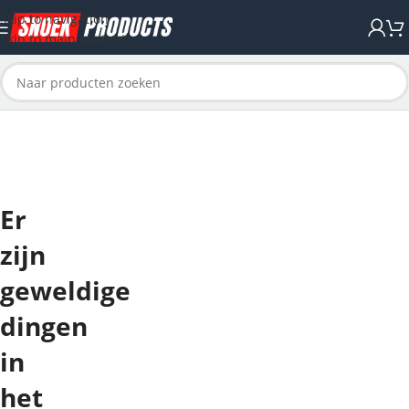
Skip to navigation
Skip to main content
Er
zijn
geweldige
dingen
in
het