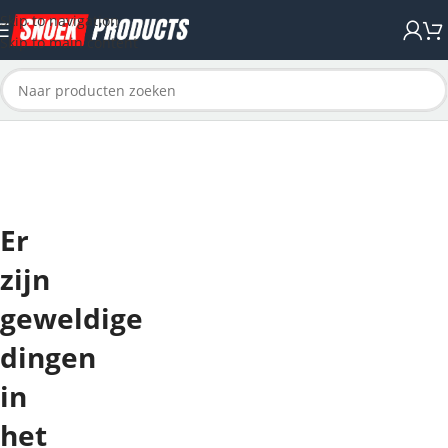
Skip to navigation
Skip to main content
Er
zijn
geweldige
dingen
in
het