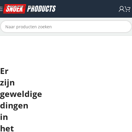
Skip to navigation
Skip to main content
Er
zijn
geweldige
dingen
in
het